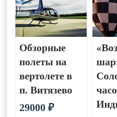
Обзорные
«Во
полеты на
шар
вертолете в
Соло
п. Витязево
часо
Инд
29000
₽