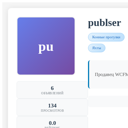
publser
Конные прогулки
pu
Яхты
Продавец WCF
6
ОБЪЯВЛЕНИЙ
134
ПРОСМОТРОВ
0.0