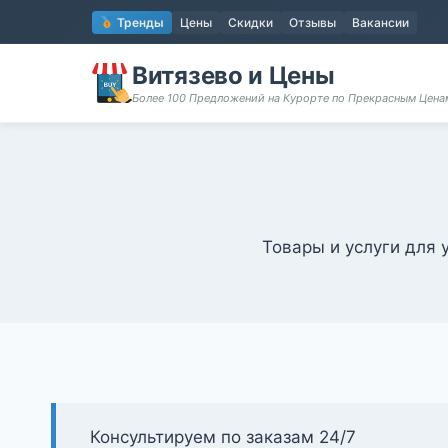
Перейти
Тренды
Цены
Скидки
Отзывы
Вакансии
к
содержимому
Витязево и Цены
Более 100 Предложений на Курорте по Прекрасным Цен
Товары и услуги для 
Консультируем по заказам 24/7