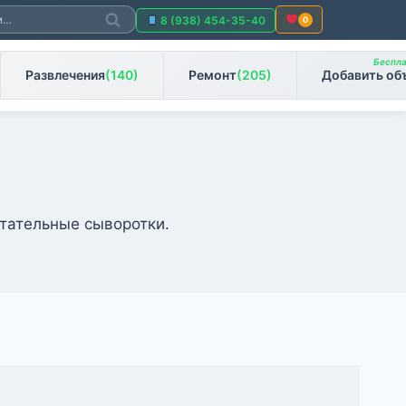
Поиск
8 (938) 454-35-40
0
Беспла
Развлечения
(140)
Ремонт
(205)
Добавить об
итательные сыворотки.