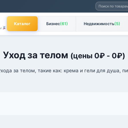
Искать:
Каталог
Бизнес
(61)
Недвижимость
(5)
ам
Уход за телом
(цены
0
₽
-
0
₽
)
ухода за телом, такие как: крема и гели для душа, п