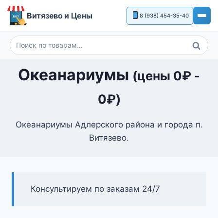
Перейти
Витязево и Цены
8 (938) 454-35-40
к
содержимому
Поиск
Искать:
Океанариумы
(цены
0
₽
-
0
₽
)
Океанариумы Адлерского района и города п.
Витязево.
Консультируем по заказам 24/7