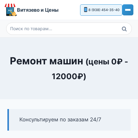
Перейти
Витязево и Цены
8 (938) 454-35-40
к
содержимому
Поиск
Искать:
Ремонт машин
(цены
0
₽
-
12000
₽
)
Консультируем по заказам 24/7