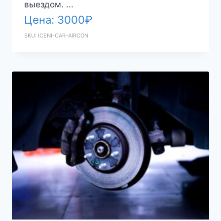
выездом. ...
Цена:
3000
₽
SKU: ICENI-CAR-AIRCON