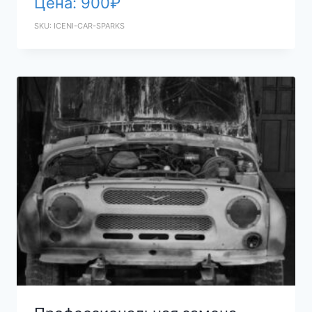
Цена:
900
₽
SKU: ICENI-CAR-SPARKS