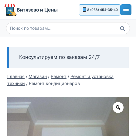
Перейти
Витязево и Цены
8 (938) 454-35-40
к
содержимому
Поиск
Искать:
Консультируем по заказам 24/7
Главная
/
Магазин
/
Ремонт
/
Ремонт и установка
техники
/
Ремонт кондиционеров
Zoom