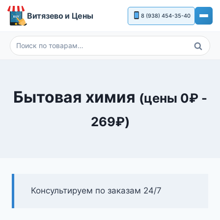
Перейти
Витязево и Цены
8 (938) 454-35-40
к
содержимому
Поиск
Искать:
Бытовая химия
(цены
0
₽
-
269
₽
)
Консультируем по заказам 24/7