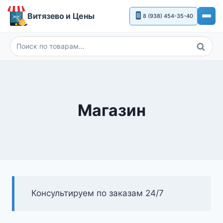
Перейти
Витязево и Цены
8 (938) 454-35-40
к
содержимому
Поиск
Искать:
Магазин
Консультируем по заказам 24/7