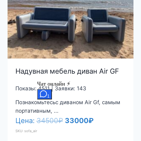
Надувная мебель диван Air GF
Показы: 4511 | Заявки: 143
Познакомьтесьс диваном Air Gf, самым
портативным, ...
Первоначальная
Текущая
Цена:
34500
₽
33000
₽
цена
цена:
SKU: sofa_air