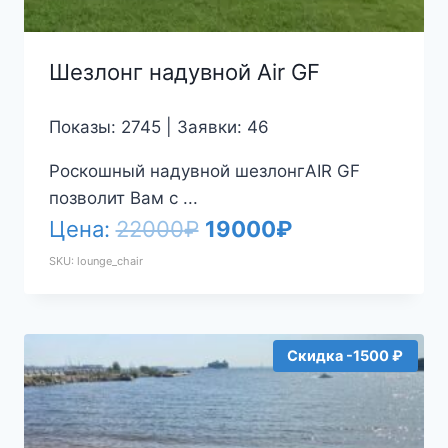
Шезлонг надувной Air GF
Показы: 2745 | Заявки: 46
Роскошный надувной шезлонгAIR GF
позволит Вам с ...
Первоначальная
Текущая
Цена:
22000
₽
19000
₽
цена
цена:
SKU: lounge_chair
составляла
19000₽.
22000₽.
Скидка -1500 ₽