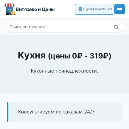
Перейти
Витязево и Цены
8 (938) 454-35-40
к
содержимому
Поиск
Искать:
Кухня
(цены
0
₽
-
319
₽
)
Кухонные принадлежности.
Консультируем по заказам 24/7