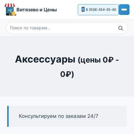
Перейти
Витязево и Цены
8 (938) 454-35-40
к
содержимому
Поиск
Искать:
Аксессуары
(цены
0
₽
-
0
₽
)
Консультируем по заказам 24/7