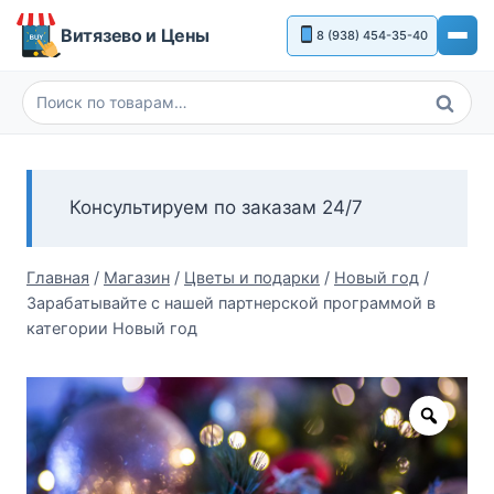
Перейти
Витязево и Цены
8 (938) 454-35-40
к
содержимому
Поиск
Искать:
Консультируем по заказам 24/7
Главная
/
Магазин
/
Цветы и подарки
/
Новый год
/
Зарабатывайте с нашей партнерской программой в
категории Новый год
Zoom