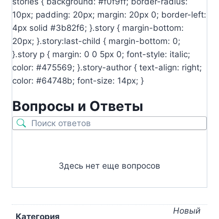
stories { background: #f0f9ff; border-radius:
10px; padding: 20px; margin: 20px 0; border-left:
4px solid #3b82f6; }.story { margin-bottom:
20px; }.story:last-child { margin-bottom: 0;
}.story p { margin: 0 0 5px 0; font-style: italic;
color: #475569; }.story-author { text-align: right;
color: #64748b; font-size: 14px; }
Вопросы и Ответы
Здесь нет еще вопросов
Новый
Категория