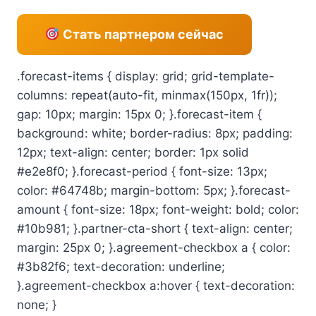
Стать партнером сейчас
.forecast-items { display: grid; grid-template-
columns: repeat(auto-fit, minmax(150px, 1fr));
gap: 10px; margin: 15px 0; }.forecast-item {
background: white; border-radius: 8px; padding:
12px; text-align: center; border: 1px solid
#e2e8f0; }.forecast-period { font-size: 13px;
color: #64748b; margin-bottom: 5px; }.forecast-
amount { font-size: 18px; font-weight: bold; color:
#10b981; }.partner-cta-short { text-align: center;
margin: 25px 0; }.agreement-checkbox a { color:
#3b82f6; text-decoration: underline;
}.agreement-checkbox a:hover { text-decoration:
none; }