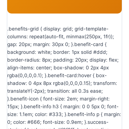
.benefits-grid { display: grid; grid-template-
columns: repeat(auto-fit, minmax(250px, 1fr));
gap: 20px; margin: 30px 0; }.benefit-card {
background: white; border: 1px solid #ddd;
border-radius: 8px; padding: 20px; display: flex;
align-items: center; box-shadow: 0 2px 4px
rgba(0,0,0,0.1); }.benefit-card:hover { box-
shadow: 0 4px 8px rgba(0,0,0,0.15); transform:
translateY(-2px); transition: all 0.3s ease;
}.benefit-icon { font-size: 2em; margin-right:
15px; }.benefit-info h3 { margin: 0 0 5px 0; font-
size: 1.1em; color: #333; }.benefit-info p { margin:
0; color: #666; font-size: 0.9em; }.success-