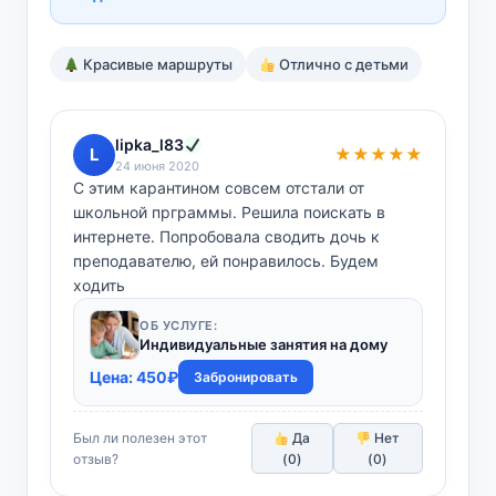
Красивые маршруты
Отлично с детьми
lipka_l83
L
★★★★★
24 июня 2020
С этим карантином совсем отстали от
школьной прграммы. Решила поискать в
интернете. Попробовала сводить дочь к
преподавателю, ей понравилось. Будем
ходить
ОБ УСЛУГЕ:
Индивидуальные занятия на дому
Цена:
450
₽
Забронировать
Был ли полезен этот
Да
Нет
отзыв?
(
0
)
(
0
)