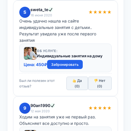
sweta_te
S
★★★★★
16 июня 2020
Очень удачно нашла на сайте
индивидуальные занятия с детьми..
Результат увидела уже после первого
занятия
ОБ УСЛУГЕ:
Индивидуальные занятия на дому
Цена:
450
₽
Забронировать
Был ли полезен этот
Да
Нет
отзыв?
(
0
)
(
0
)
90an1990
9
★★★★★
12 мая 2020
Ходим на занятия уже не первый раз.
Объясняет все доступно и просто.