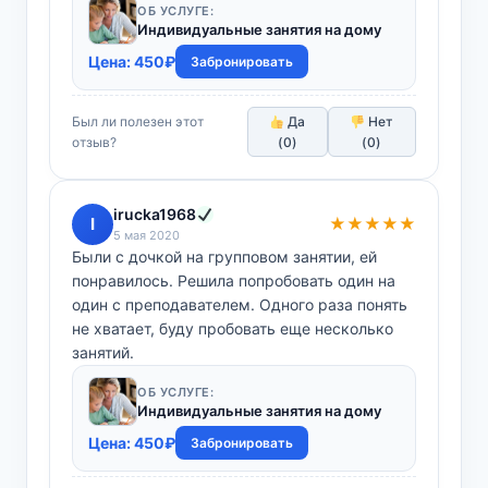
ОБ УСЛУГЕ:
Индивидуальные занятия на дому
Цена:
450
₽
Забронировать
Был ли полезен этот
Да
Нет
отзыв?
(
0
)
(
0
)
irucka1968
I
★★★★★
5 мая 2020
Были с дочкой на групповом занятии, ей
понравилось. Решила попробовать один на
один с преподавателем. Одного раза понять
не хватает, буду пробовать еще несколько
занятий.
ОБ УСЛУГЕ:
Индивидуальные занятия на дому
Цена:
450
₽
Забронировать