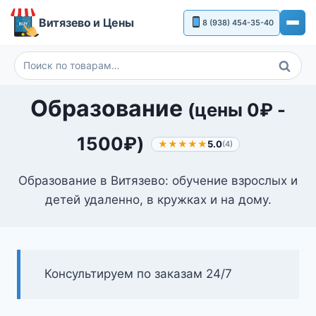
Перейти
Витязево и Цены
8 (938) 454-35-40
к
содержимому
Поиск
Искать:
Образование
(цены
0
₽
-
1500
₽
)
★★★★★
5.0
(4)
Образование в Витязево: обучение взрослых и
детей удаленно, в кружках и на дому.
Консультируем по заказам 24/7