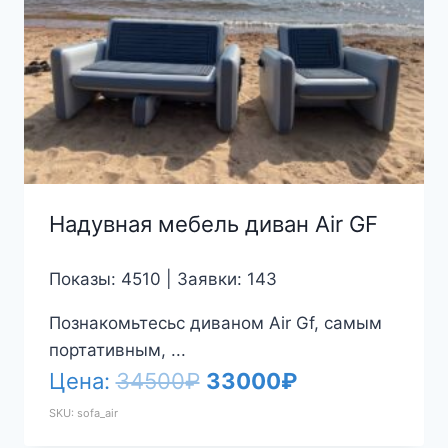
Надувная мебель диван Air GF
Показы: 4510 | Заявки: 143
Познакомьтесьс диваном Air Gf, самым
портативным, ...
Первоначальная
Текущая
Цена:
34500
₽
33000
₽
цена
цена:
SKU: sofa_air