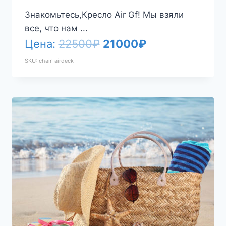
Знакомьтесь,Кресло Air Gf! Мы взяли
все, что нам ...
Первоначальная
Текущая
Цена:
22500
₽
21000
₽
цена
цена:
SKU: chair_airdeck
составляла
21000₽.
22500₽.