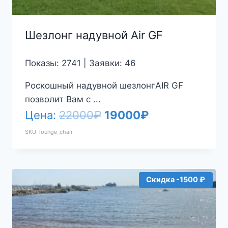
Шезлонг надувной Air GF
Показы: 2741 | Заявки: 46
Роскошный надувной шезлонгAIR GF
позволит Вам с ...
Первоначальная
Текущая
Цена:
22000
₽
19000
₽
цена
цена:
SKU: lounge_chair
составляла
19000₽.
22000₽.
Скидка -1500 ₽