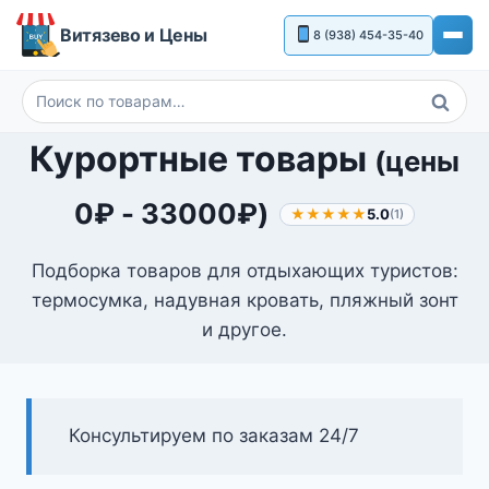
Перейти
Витязево и Цены
8 (938) 454-35-40
к
содержимому
Поиск
Искать:
Курортные товары
(цены
0
₽
-
33000
₽
)
★★★★★
5.0
(1)
Подборка товаров для отдыхающих туристов:
термосумка, надувная кровать, пляжный зонт
и другое.
Консультируем по заказам 24/7