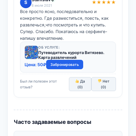
S
★★★★★
6 июля 2021
Все просто ясно, последовательно и
конкретно. Где разместиться, поесть, как
развлечься,что посмотреть и что купить.
Супер. Спасибо. Покатаюсь на серфинге-
напишу впечатление.
ОБ УСЛУГЕ:
Путеводитель курорта Витязево.
Карта развлечений
Цена:
50
₽
Забронировать
Был ли полезен этот
Да
Нет
отзыв?
(
0
)
(
0
)
Часто задаваемые вопросы