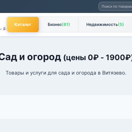
Искать:
Каталог
Бизнес
(61)
Недвижимость
(5)
ам
Сад и огород
(цены
0
₽
-
1900
₽
Товары и услуги для сада и огорода в Витязево.