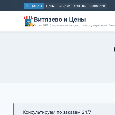
Перейти
Тренды
Цены
Скидки
Отзывы
Вакансии
к
содержимому
Витязево и Цены
Более 100 Предложений на Курорте по Прекрасным Цен
Консультируем по заказам 24/7