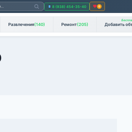
Поиск
8 (938) 454-35-40
0
Беспла
Развлечения
(140)
Ремонт
(205)
Добавить об
)