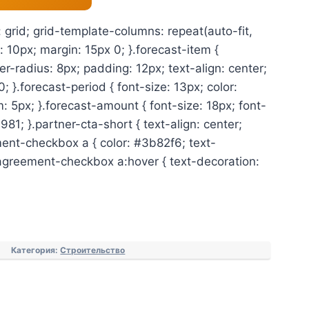
: grid; grid-template-columns: repeat(auto-fit,
 10px; margin: 15px 0; }.forecast-item {
r-radius: 8px; padding: 12px; text-align: center;
; }.forecast-period { font-size: 13px; color:
5px; }.forecast-amount { font-size: 18px; font-
981; }.partner-cta-short { text-align: center;
ent-checkbox a { color: #3b82f6; text-
.agreement-checkbox a:hover { text-decoration:
Категория:
Строительство