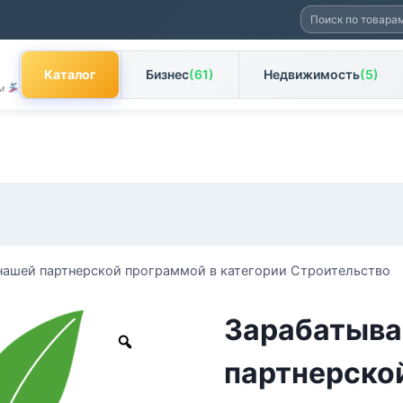
Искать:
Каталог
Бизнес
(61)
Недвижимость
(5)
ам
нашей партнерской программой в категории Строительство
Зарабатыва
Zoom
партнерско