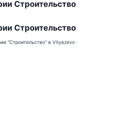
рии Строительство
рии Строительство
и “Строительство” в Vityazevo