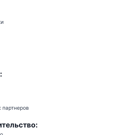
ки
:
 партнеров
ительство:
о