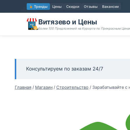
Перейти
Тренды
Цены
Скидки
Отзывы
Вакансии
к
содержимому
Витязево и Цены
Более 100 Предложений на Курорте по Прекрасным Цен
Консультируем по заказам 24/7
Главная
/
Магазин
/
Строительство
/
Зарабатывайте с 