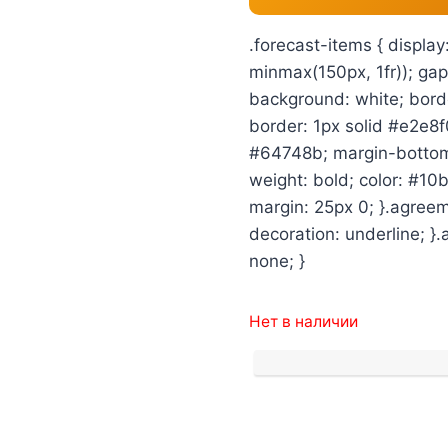
.forecast-items { display
minmax(150px, 1fr)); gap:
background: white; borde
border: 1px solid #e2e8f0
#64748b; margin-bottom: 
weight: bold; color: #10b
margin: 25px 0; }.agreem
decoration: underline; }
none; }
Нет в наличии