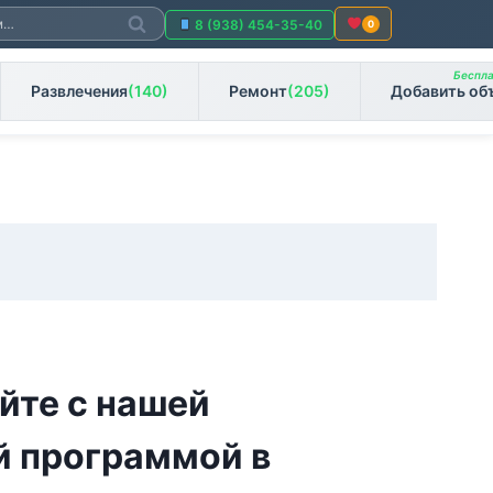
Поиск
8 (938) 454-35-40
0
Беспла
Развлечения
(140)
Ремонт
(205)
Добавить об
йте с нашей
й программой в