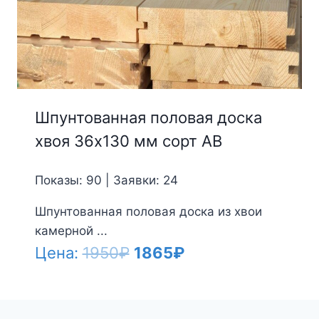
Шпунтованная половая доска
хвоя 36х130 мм сорт АВ
Показы: 90 | Заявки: 24
Шпунтованная половая доска из хвои
камерной ...
Первоначальная
Текущая
Цена:
1950
₽
1865
₽
цена
цена:
составляла
1865₽.