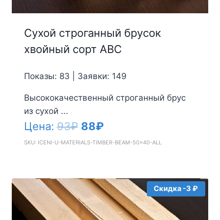
Сухой строганный брусок
хвойный сорт АВС
Показы: 83 | Заявки: 149
Высококачественный строганный брус
из сухой ...
Первоначальная
Текущая
Цена:
93
₽
88
₽
цена
цена:
SKU: ICENI-U-MATERIALS-TIMBER-BEAM-50x40-ALL
составляла
88₽.
93₽.
Скидка -3 ₽