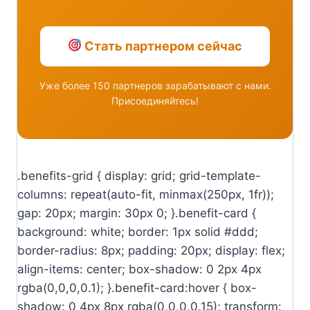
Стать партнером сейчас
Уже более 150 партнеров зарабатывают с нами.
Присоединяйтесь!
.benefits-grid { display: grid; grid-template-
columns: repeat(auto-fit, minmax(250px, 1fr));
gap: 20px; margin: 30px 0; }.benefit-card {
background: white; border: 1px solid #ddd;
border-radius: 8px; padding: 20px; display: flex;
align-items: center; box-shadow: 0 2px 4px
rgba(0,0,0,0.1); }.benefit-card:hover { box-
shadow: 0 4px 8px rgba(0,0,0,0.15); transform: