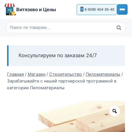
Перейти
Витязево и Цены
8 (938) 454-35-40
к
содержимому
Поиск
Искать:
Консультируем по заказам 24/7
Главная
/
Магазин
/
Строительство
/
Пиломатериалы
/
Зарабатывайте с нашей партнерской программой в
категории Пиломатериалы
Zoom