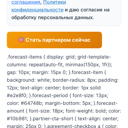
соглашения
,
Политики
конфиденциальности
и даю согласие на
обработку персональных данных.
Стать партнером сейчас
.forecast-items { display: grid; grid-template-
columns: repeat(auto-fit, minmax(150px, 1fr));
gap: 10px; margin: 15px 0; }.forecast-item {
background: white; border-radius: 8px; padding:
12px; text-align: center; border: 1px solid
#e2e8f0; }.forecast-period { font-size: 13px;
color: #64748b; margin-bottom: 5px; }.forecast-
amount { font-size: 18px; font-weight: bold; color:
#10b981; }.partner-cta-short { text-align: center;
margin: 25px 0; }.agreement-checkbox a { color: