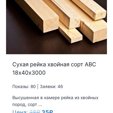
Сухая рейка хвойная сорт АВС
18х40х3000
Показы: 80 | Заявки: 46
Высушенная в камере рейка из хвойных
пород, сорт ...
Первоначальная
Текущая
Цена:
38
₽
35
₽