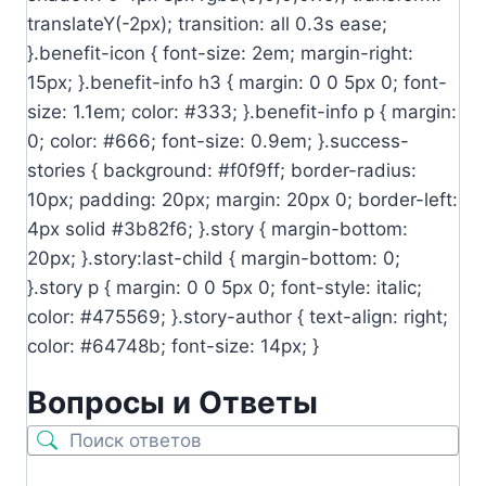
translateY(-2px); transition: all 0.3s ease;
}.benefit-icon { font-size: 2em; margin-right:
15px; }.benefit-info h3 { margin: 0 0 5px 0; font-
size: 1.1em; color: #333; }.benefit-info p { margin:
0; color: #666; font-size: 0.9em; }.success-
stories { background: #f0f9ff; border-radius:
10px; padding: 20px; margin: 20px 0; border-left:
4px solid #3b82f6; }.story { margin-bottom:
20px; }.story:last-child { margin-bottom: 0;
}.story p { margin: 0 0 5px 0; font-style: italic;
color: #475569; }.story-author { text-align: right;
color: #64748b; font-size: 14px; }
Вопросы и Ответы