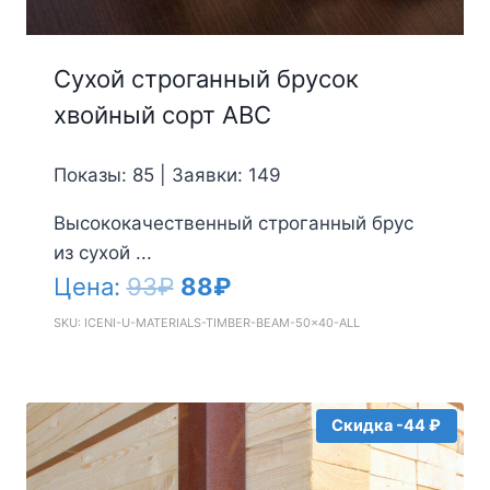
Сухой строганный брусок
хвойный сорт АВС
Показы: 85 | Заявки: 149
Высококачественный строганный брус
из сухой ...
Первоначальная
Текущая
Цена:
93
₽
88
₽
цена
цена:
SKU: ICENI-U-MATERIALS-TIMBER-BEAM-50x40-ALL
составляла
88₽.
93₽.
Скидка -44 ₽