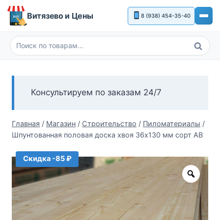
Перейти
Витязево и Цены
8 (938) 454-35-40
к
содержимому
Поиск
Искать:
Консультируем по заказам 24/7
Главная
/
Магазин
/
Строительство
/
Пиломатериалы
/
Шпунтованная половая доска хвоя 36х130 мм сорт АВ
Скидка -85 ₽
Zoom