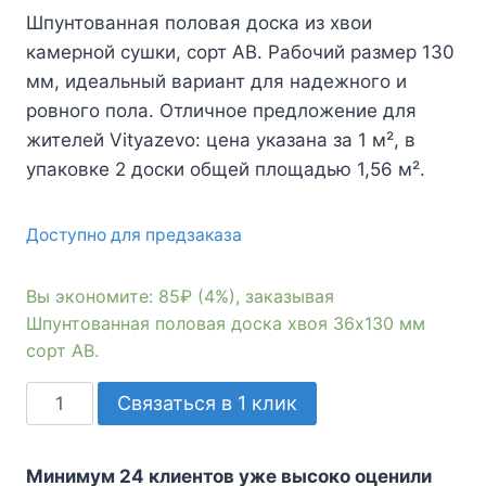
цена
цена:
Шпунтованная половая доска из хвои
составляла
1865₽.
камерной сушки, сорт АВ. Рабочий размер 130
1950₽.
мм, идеальный вариант для надежного и
ровного пола. Отличное предложение для
жителей Vityazevo: цена указана за 1 м², в
упаковке 2 доски общей площадью 1,56 м².
Доступно для предзаказа
Вы экономите: 85₽ (4%), заказывая
Шпунтованная половая доска хвоя 36х130 мм
сорт АВ.
Количество
Связаться в 1 клик
товара
Шпунтованная
Минимум 24 клиентов уже высоко оценили
половая