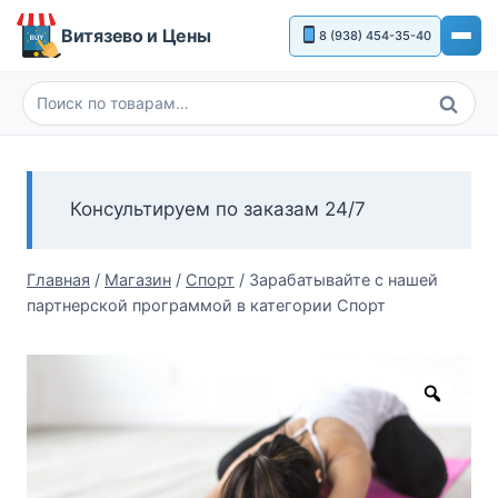
Перейти
Витязево и Цены
8 (938) 454-35-40
к
содержимому
Поиск
Искать:
Консультируем по заказам 24/7
Главная
/
Магазин
/
Спорт
/
Зарабатывайте с нашей
партнерской программой в категории Спорт
Zoom