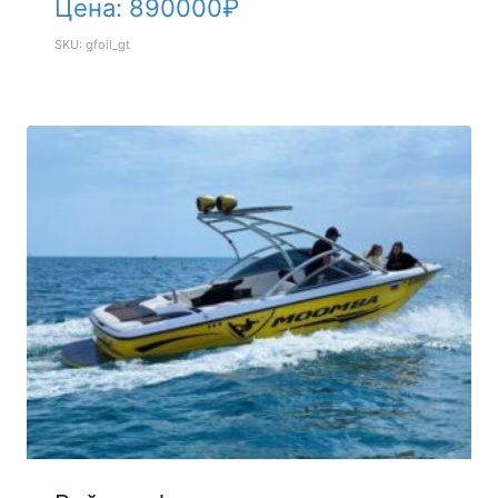
Цена:
890000
₽
SKU: gfoil_gt