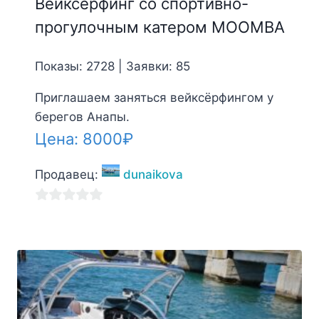
Вейксерфинг со cпортивно-
прогулочным катером MOOMBA
Показы: 2728 | Заявки: 85
Приглашаем заняться вейксёрфингом у
берегов Анапы.
Цена:
8000
₽
Продавец:
dunaikova
0
из
5