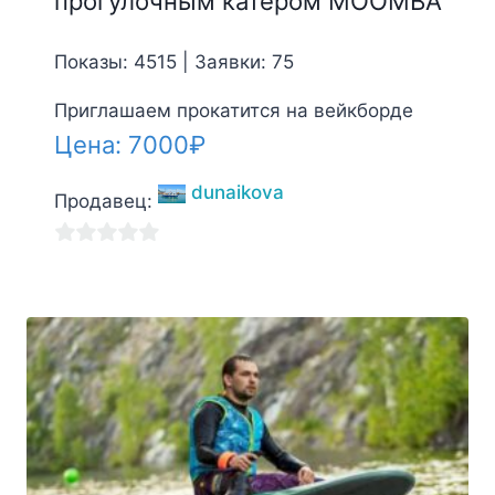
прогулочным катером MOOMBA
Показы: 4515 | Заявки: 75
Приглашаем прокатится на вейкборде
Цена:
7000
₽
dunaikova
Продавец:
0
из
5