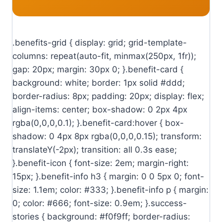
.benefits-grid { display: grid; grid-template-
columns: repeat(auto-fit, minmax(250px, 1fr));
gap: 20px; margin: 30px 0; }.benefit-card {
background: white; border: 1px solid #ddd;
border-radius: 8px; padding: 20px; display: flex;
align-items: center; box-shadow: 0 2px 4px
rgba(0,0,0,0.1); }.benefit-card:hover { box-
shadow: 0 4px 8px rgba(0,0,0,0.15); transform:
translateY(-2px); transition: all 0.3s ease;
}.benefit-icon { font-size: 2em; margin-right:
15px; }.benefit-info h3 { margin: 0 0 5px 0; font-
size: 1.1em; color: #333; }.benefit-info p { margin:
0; color: #666; font-size: 0.9em; }.success-
stories { background: #f0f9ff; border-radius: