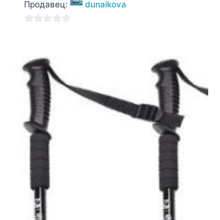
Продавец:
dunaikova
0
из
5