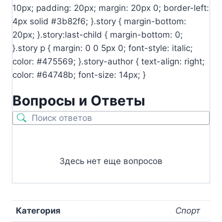
10px; padding: 20px; margin: 20px 0; border-left:
4px solid #3b82f6; }.story { margin-bottom:
20px; }.story:last-child { margin-bottom: 0;
}.story p { margin: 0 0 5px 0; font-style: italic;
color: #475569; }.story-author { text-align: right;
color: #64748b; font-size: 14px; }
Вопросы и Ответы
Здесь нет еще вопросов
Категория
Спорт