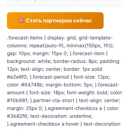
Стать партнером сейчас
.forecast-items { display: grid; grid-template-
columns: repeat(auto-fit, minmax(150px, 1fr));
gap: 10px; margin: 15px 0; }.forecast-item {
background: white; border-radius: 8px; padding:
12px; text-align: center; border: 1px solid
#e2e8f0; }.forecast-period { font-size: 13px;
color: #64748b; margin-bottom: 5px; }.forecast-
amount { font-size: 18px; font-weight: bold; color:
#10b981; }.partner-cta-short { text-align: center;
margin: 25px 0; }.agreement-checkbox a { color:
#3b82f6; text-decoration: underline;
}.agreement-checkbox a:hover { text-decoration: