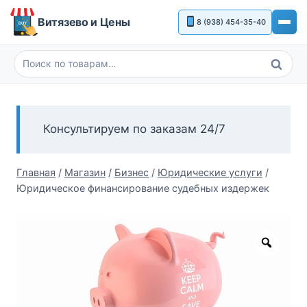
Перейти
Витязево и Цены
8 (938) 454-35-40
к
содержимому
Поиск
Искать:
Консультируем по заказам 24/7
Главная
/
Магазин
/
Бизнес
/
Юридические услуги
/
Юридическое финансирование судебных издержек
Zoom