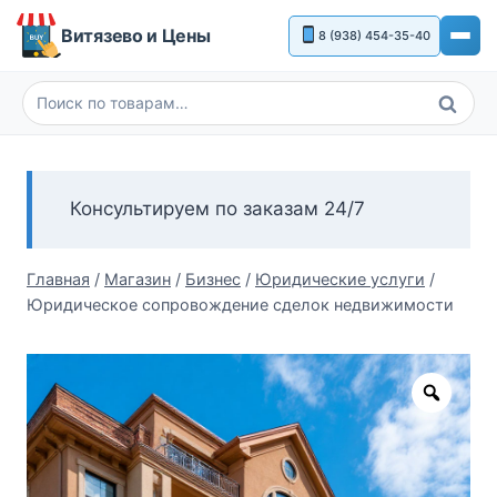
Перейти
Витязево и Цены
8 (938) 454-35-40
к
содержимому
Поиск
Искать:
Консультируем по заказам 24/7
Главная
/
Магазин
/
Бизнес
/
Юридические услуги
/
Юридическое сопровождение сделок недвижимости
Zoom