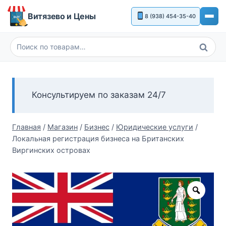
Перейти
Витязево и Цены
8 (938) 454-35-40
к
содержимому
Поиск
Искать:
Консультируем по заказам 24/7
Главная
/
Магазин
/
Бизнес
/
Юридические услуги
/
Локальная регистрация бизнеса на Британских
Виргинских островах
Zoom