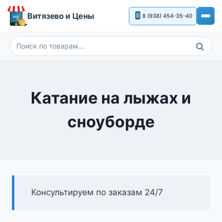
Перейти
Витязево и Цены
8 (938) 454-35-40
к
содержимому
Поиск
Искать:
Катание на лыжах и
сноуборде
Консультируем по заказам 24/7