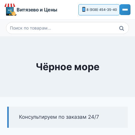
Перейти
Витязево и Цены
8 (938) 454-35-40
к
содержимому
Поиск
Искать:
Чёрное море
Консультируем по заказам 24/7