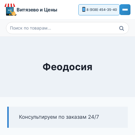
Перейти
Витязево и Цены
8 (938) 454-35-40
к
содержимому
Поиск
Искать:
Феодосия
Консультируем по заказам 24/7