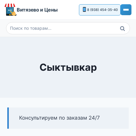
Перейти
Витязево и Цены
8 (938) 454-35-40
к
содержимому
Поиск
Искать:
Сыктывкар
Консультируем по заказам 24/7