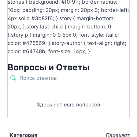
stories { background: #f0f9ff; border-radius:
10px; padding: 20px; margin: 20px 0; border-left:
4px solid #3b82f6; }.story { margin-bottom:
20px; }.story:last-child { margin-bottom: 0;
}.story p { margin: 0 0 5px 0; font-style: italic;
color: #475569; }.story-author { text-align: right;
color: #64748b; font-size: 14px; }
Вопросы и Ответы
Здесь нет еще вопросов
Категория
Парашют