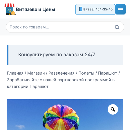
Перейти
Витязево и Цены
8 (938) 454-35-40
к
содержимому
Поиск
Искать:
Консультируем по заказам 24/7
Главная
/
Магазин
/
Развлечения
/
Полеты
/
Парашют
/
Зарабатывайте с нашей партнерской программой в
категории Парашют
Zoom