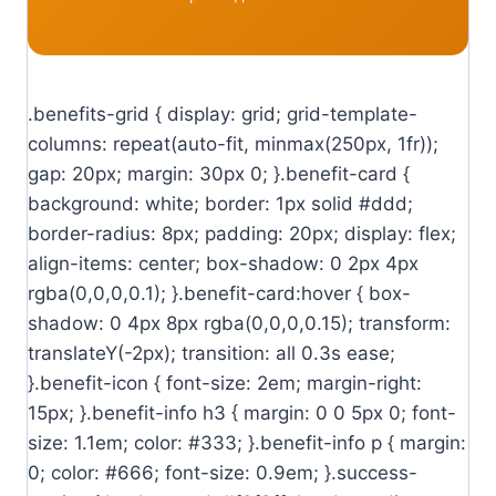
.benefits-grid { display: grid; grid-template-
columns: repeat(auto-fit, minmax(250px, 1fr));
gap: 20px; margin: 30px 0; }.benefit-card {
background: white; border: 1px solid #ddd;
border-radius: 8px; padding: 20px; display: flex;
align-items: center; box-shadow: 0 2px 4px
rgba(0,0,0,0.1); }.benefit-card:hover { box-
shadow: 0 4px 8px rgba(0,0,0,0.15); transform:
translateY(-2px); transition: all 0.3s ease;
}.benefit-icon { font-size: 2em; margin-right:
15px; }.benefit-info h3 { margin: 0 0 5px 0; font-
size: 1.1em; color: #333; }.benefit-info p { margin:
0; color: #666; font-size: 0.9em; }.success-