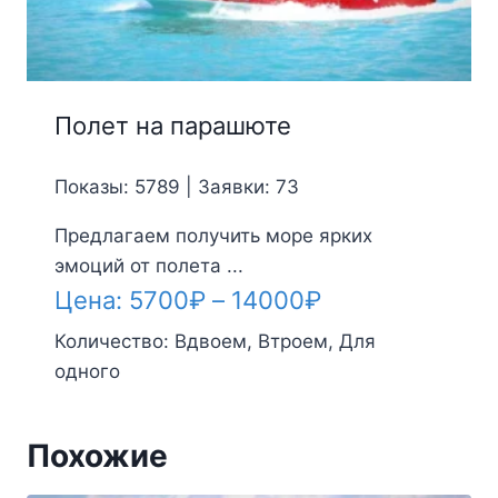
Полет на парашюте
Показы: 5789 | Заявки: 73
Предлагаем получить море ярких
эмоций от полета ...
Диапазон
Цена:
5700
₽
–
14000
₽
цен:
Количество:
Вдвоем, Втроем, Для
одного
5700₽
–
Похожие
14000₽