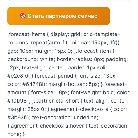
Стать партнером сейчас
.forecast-items { display: grid; grid-template-
columns: repeat(auto-fit, minmax(150px, 1fr));
gap: 10px; margin: 15px 0; }.forecast-item {
background: white; border-radius: 8px; padding:
12px; text-align: center; border: 1px solid
#e2e8f0; }.forecast-period { font-size: 13px;
color: #64748b; margin-bottom: 5px; }.forecast-
amount { font-size: 18px; font-weight: bold; color:
#10b981; }.partner-cta-short { text-align: center;
margin: 25px 0; }.agreement-checkbox a { color:
#3b82f6; text-decoration: underline;
}.agreement-checkbox a:hover { text-decoration:
none; }