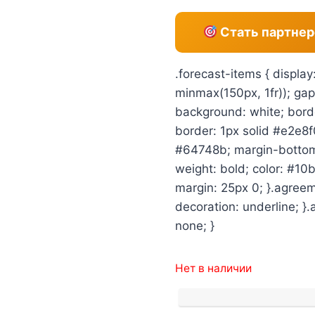
Стать партнер
.forecast-items { display
minmax(150px, 1fr)); gap:
background: white; borde
border: 1px solid #e2e8f0
#64748b; margin-bottom: 
weight: bold; color: #10b
margin: 25px 0; }.agreem
decoration: underline; }
none; }
Нет в наличии