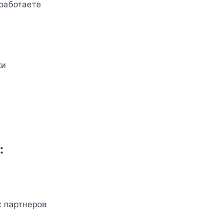
работаете
ки
:
 партнеров