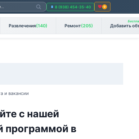
Поиск
8 (938) 454-35-40
0
Беспла
Развлечения
(140)
Ремонт
(205)
Добавить об
а и вакансии
йте с нашей
й программой в