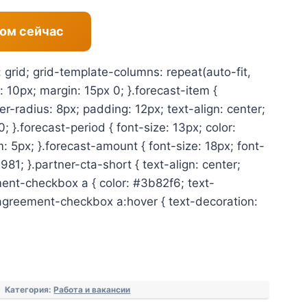
ом сейчас
: grid; grid-template-columns: repeat(auto-fit,
 10px; margin: 15px 0; }.forecast-item {
r-radius: 8px; padding: 12px; text-align: center;
; }.forecast-period { font-size: 13px; color:
5px; }.forecast-amount { font-size: 18px; font-
981; }.partner-cta-short { text-align: center;
ent-checkbox a { color: #3b82f6; text-
.agreement-checkbox a:hover { text-decoration:
Категория:
Работа и вакансии