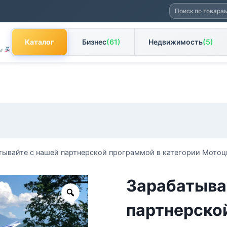
Искать:
Каталог
Бизнес
(61)
Недвижимость
(5)
ам
тывайте с нашей партнерской программой в категории Мото
Зарабатыва
Zoom
партнерско