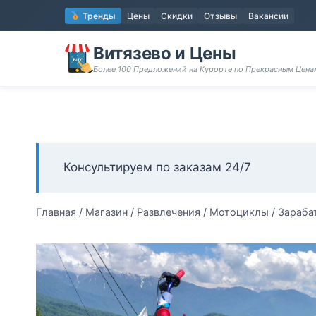
Перейти
Тренды
Цены
Скидки
Отзывы
Вакансии
к
содержимому
Витязево и Цены
Более 100 Предложений на Курорте по Прекрасным Цен
Консультируем по заказам 24/7
Главная
/
Магазин
/
Развлечения
/
Мотоциклы
/
Зараба