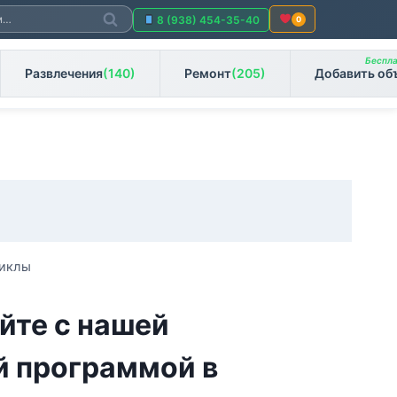
Поиск
8 (938) 454-35-40
0
Беспла
Развлечения
(140)
Ремонт
(205)
Добавить об
циклы
йте с нашей
й программой в