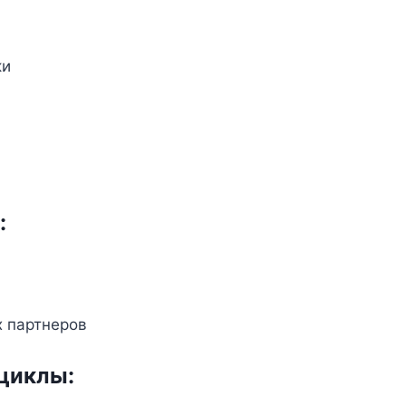
ки
:
 партнеров
циклы: