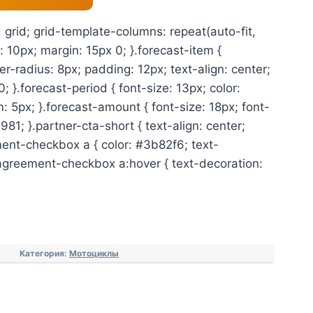
: grid; grid-template-columns: repeat(auto-fit,
 10px; margin: 15px 0; }.forecast-item {
r-radius: 8px; padding: 12px; text-align: center;
; }.forecast-period { font-size: 13px; color:
5px; }.forecast-amount { font-size: 18px; font-
981; }.partner-cta-short { text-align: center;
ent-checkbox a { color: #3b82f6; text-
.agreement-checkbox a:hover { text-decoration:
Категория:
Мотоциклы