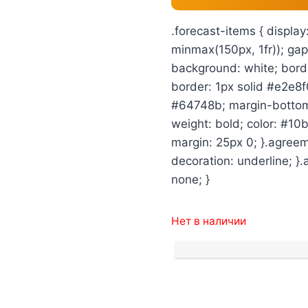
.forecast-items { display
minmax(150px, 1fr)); gap:
background: white; borde
border: 1px solid #e2e8f0
#64748b; margin-bottom: 
weight: bold; color: #10b
margin: 25px 0; }.agreem
decoration: underline; }
none; }
Нет в наличии