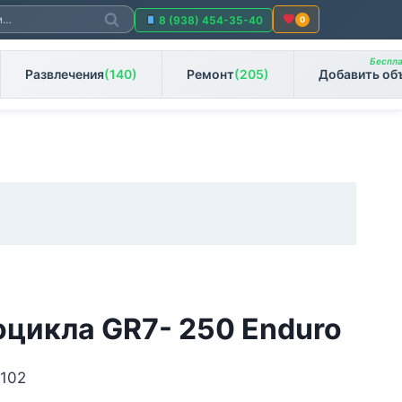
Поиск
8 (938) 454-35-40
0
Беспла
Развлечения
(140)
Ремонт
(205)
Добавить об
оцикла GR7- 250 Enduro
 102