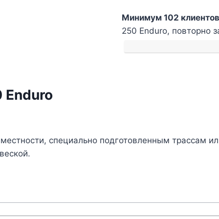
Прокат
Минимум 102 клиентов
мотоцикла
250 Enduro, повторно з
GR7-
250
Enduro
 Enduro
 местности, специально подготовленным трассам ил
веской.