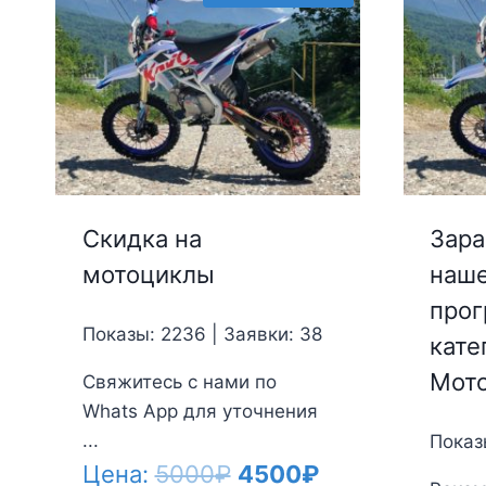
Скидка на
Зара
мотоциклы
наше
прог
Показы: 2236 | Заявки: 38
кате
Мот
Свяжитесь с нами по
Whats App для уточнения
...
Показ
Первоначальная
Текущая
Цена:
5000
₽
4500
₽