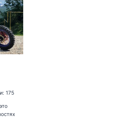
и: 175
это
ностях