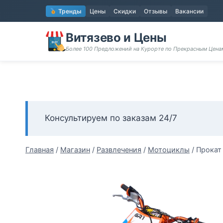
Перейти
Тренды
Цены
Скидки
Отзывы
Вакансии
к
содержимому
Витязево и Цены
Более 100 Предложений на Курорте по Прекрасным Цен
Консультируем по заказам 24/7
Главная
/
Магазин
/
Развлечения
/
Мотоциклы
/
Прокат