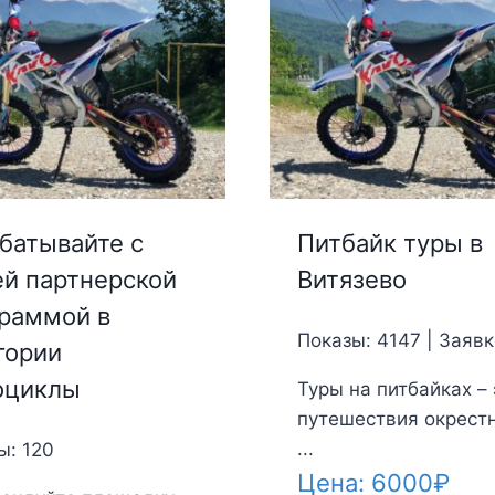
батывайте с
Питбайк туры в
й партнерской
Витязево
раммой в
Показы: 4147 | Заявк
гории
оциклы
Туры на питбайках – 
путешествия окрест
...
ы: 120
Цена:
6000
₽