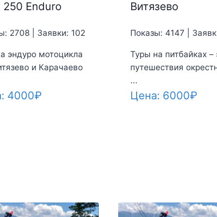
 250 Enduro
Витязево
ы: 2708 | Заявки: 102
Показы: 4147 | Заявк
а эндуро мотоцикла
Туры на питбайках – 
Витязево и Карачаево
путешествия окрест
...
а:
4000
₽
Цена:
6000
₽