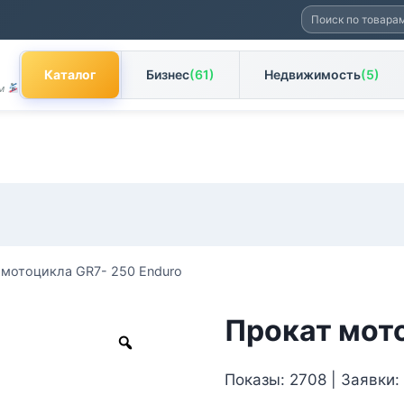
Искать:
Каталог
Бизнес
(61)
Недвижимость
(5)
ам
 мотоцикла GR7- 250 Enduro
Прокат мот
Zoom
Показы: 2708 | Заявки: