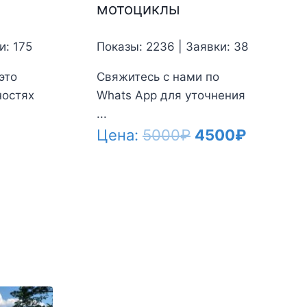
мотоциклы
и: 175
Показы: 2236 | Заявки: 38
это
Свяжитесь с нами по
ностях
Whats App для уточнения
...
Первоначальн
Текуща
Цена:
5000
₽
4500
₽
цена
цена:
составляла
4500₽.
5000₽.