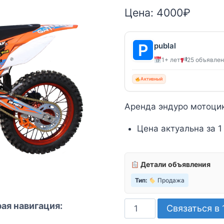
Цена:
4000
₽
publal
1+ лет
25 объявле
Активный
Аренда эндуро мотоцик
Цена актуальна за 1
Детали объявления
Тип:
Продажа
Количество
ая навигация:
Связаться в 
товара