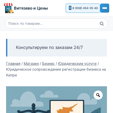
Перейти
Витязево и Цены
8 (938) 454-35-40
к
содержимому
Поиск
Искать:
Консультируем по заказам 24/7
Главная
/
Магазин
/
Бизнес
/
Юридические услуги
/
Юридическое сопровождение регистрации бизнеса на
Кипре
Zoom